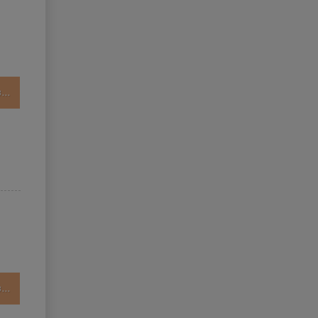
..
..