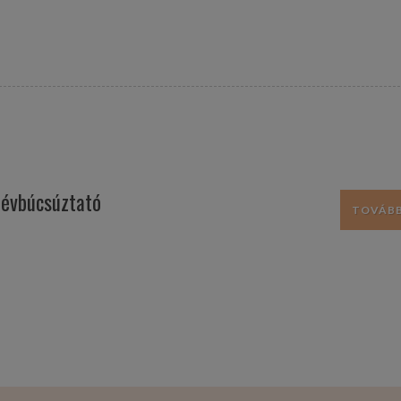
évbúcsúztató
TOVÁBB.