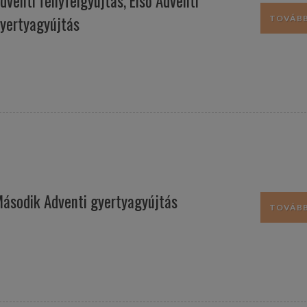
dventi fényfelgyújtás, Első Adventi
yertyagyújtás
TOVÁBB.
ásodik Adventi gyertyagyújtás
TOVÁBB.