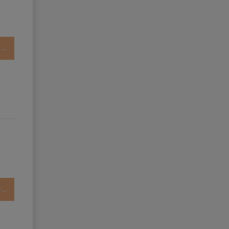
..
..