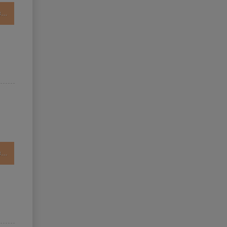
..
..