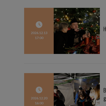
H
2026.12.13
17:00
B
g
2026.12.20
16:00