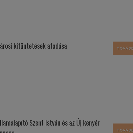
árosi kitüntetések átadása
TOVÁBB.
llamalapító Szent István és az Új kenyér
nnepe
TOVÁBB.