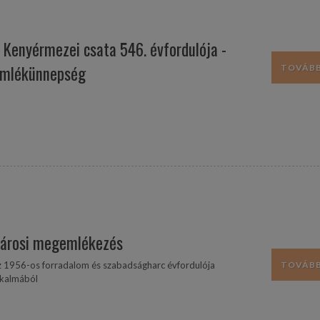
 Kenyérmezei csata 546. évfordulója -
mlékünnepség
TOVÁBB.
árosi megemlékezés
TOVÁBB.
z 1956-os forradalom és szabadságharc évfordulója
lkalmából