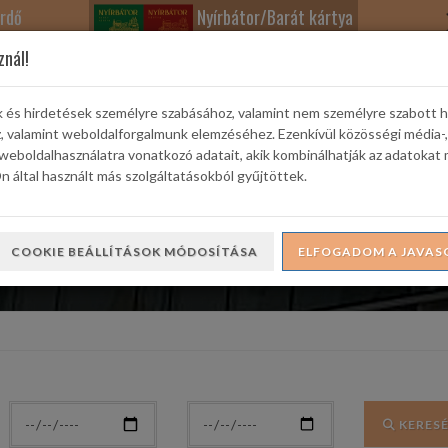
rdő
Nyírbátor/Barát kártya
znál!
k és hirdetések személyre szabásához, valamint nem személyre szabott 
z, valamint weboldalforgalmunk elemzéséhez. Ezenkívül közösségi média-,
weboldalhasználatra vonatkozó adatait, akik kombinálhatják az adatokat 
rtek
Színház
Ifjúsági és Családi Kuckó
Városi Galéria
 által használt más szolgáltatásokból gyűjtöttek.
COOKIE BEÁLLÍTÁSOK MÓDOSÍTÁSA
ELFOGADOM A JAVAS
KERES