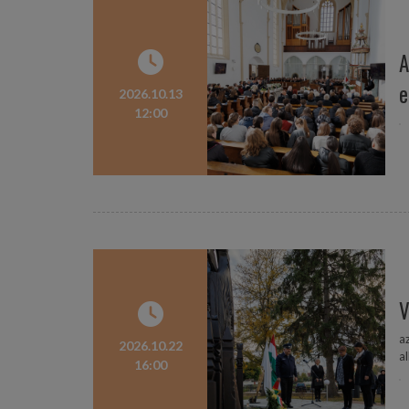
A
e
2026.10.13
12:00
V
a
2026.10.22
a
16:00