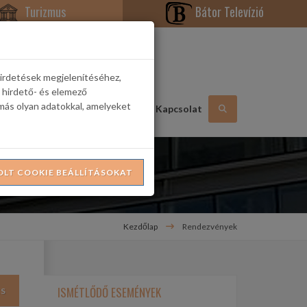
Turizmus
Bátor Televízió
hirdetések megjelenítéséhez,
 hirdető- és elemező
más olyan adatokkal, amelyeket
Hasznos információk
Galéria
Kapcsolat
OLT COOKIE BEÁLLÍTÁSOKAT
Kezdőlap
Rendezvények
ISMÉTLŐDŐ ESEMÉNYEK
ÉS