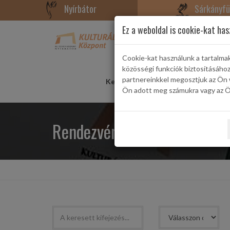
Nyírbátor
Sárkányfü
Ez a weboldal is cookie-kat has
Cookie-kat használunk a tartalma
közösségi funkciók biztosításáho
partnereinkkel megosztjuk az Ön 
Kezdőlap
Rendezvények
Konce
Ön adott meg számukra vagy az Ön
Rendezvények