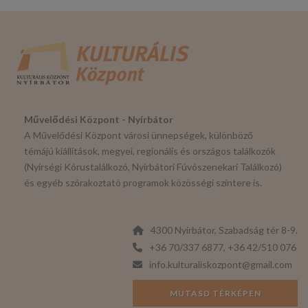
Művelődési Központ - Nyírbátor
A Művelődési Központ városi ünnepségek, különböző
témájú kiállítások, megyei, regionális és országos találkozók
(Nyírségi Kórustalálkozó, Nyírbátori Fúvószenekari Találkozó)
és egyéb szórakoztató programok közösségi színtere is.
4300 Nyírbátor, Szabadság tér 8-9.
+36 70/337 6877, +36 42/510 076
info.kulturaliskozpont@gmail.com
MUTASD TÉRKÉPEN