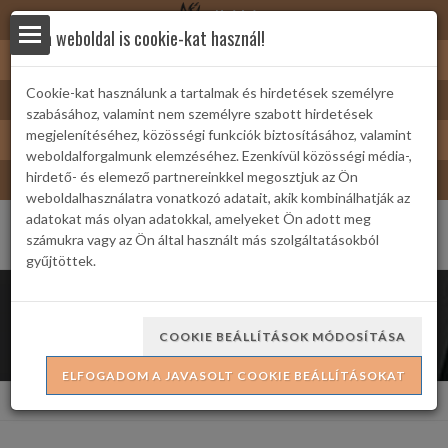
Nyírbátor
Ez a weboldal is cookie-kat használ!
Sárkányfürdő
Cookie-kat használunk a tartalmak és hirdetések személyre
Nyírbátor/Barát kártya
szabásához, valamint nem személyre szabott hirdetések
yek
Turizmus
megjelenítéséhez, közösségi funkciók biztosításához, valamint
weboldalforgalmunk elemzéséhez. Ezenkívül közösségi média-,
Bátor Televízió
hirdető- és elemező partnereinkkel megosztjuk az Ön
weboldalhasználatra vonatkozó adatait, akik kombinálhatják az
adatokat más olyan adatokkal, amelyeket Ön adott meg
számukra vagy az Ön által használt más szolgáltatásokból
gyűjtöttek.
 Családi
Kiállítások
COOKIE BEÁLLÍTÁSOK MÓDOSÍTÁSA
ELFOGADOM A JAVASOLT COOKIE BEÁLLÍTÁSOKAT
ria
Kezdőlap
Rendezvények
Kiállítások
formációk