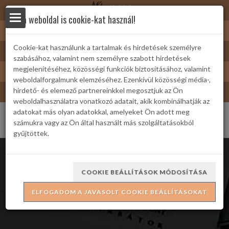
Nyírbátor
Ez a weboldal is cookie-kat használ!
Sárkányfürdő
Cookie-kat használunk a tartalmak és hirdetések személyre
Nyírbátor/Barát kártya
szabásához, valamint nem személyre szabott hirdetések
yek
Turizmus
megjelenítéséhez, közösségi funkciók biztosításához, valamint
weboldalforgalmunk elemzéséhez. Ezenkívül közösségi média-,
Bátor Televízió
hirdető- és elemező partnereinkkel megosztjuk az Ön
weboldalhasználatra vonatkozó adatait, akik kombinálhatják az
adatokat más olyan adatokkal, amelyeket Ön adott meg
számukra vagy az Ön által használt más szolgáltatásokból
gyűjtöttek.
 Családi
COOKIE BEÁLLÍTÁSOK MÓDOSÍTÁSA
Szavják András Táncklub
ELFOGADOM A JAVASOLT COOKIE BEÁLLÍTÁSOKAT
ria
formációk