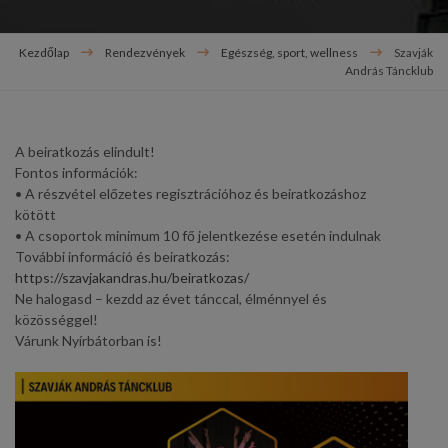
Kezdőlap
Rendezvények
Egészség, sport, wellness
Szavják
András Táncklub
A beiratkozás elindult!
Fontos információk:
• A részvétel előzetes regisztrációhoz és beiratkozáshoz
kötött
• A csoportok minimum 10 fő jelentkezése esetén indulnak
További információ és beiratkozás:
https://szavjakandras.hu/beiratkozas/
Ne halogasd – kezdd az évet tánccal, élménnyel és
közösséggel!
Várunk Nyírbátorban is!