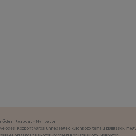
lődési Központ - Nyírbátor
elődési Központ városi ünnepségek, különböző témájú kiállítások, megy
nális és országos találkozók (Nyírségi Kórustalálkozó, Nyírbátori