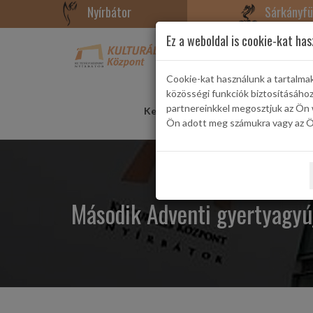
Nyírbátor
Sárkányfü
Ez a weboldal is cookie-kat has
Cookie-kat használunk a tartalma
közösségi funkciók biztosításáho
partnereinkkel megosztjuk az Ön 
Kezdőlap
Rendezvények
Konce
Ön adott meg számukra vagy az Ön
Második Adventi gyertyagyú