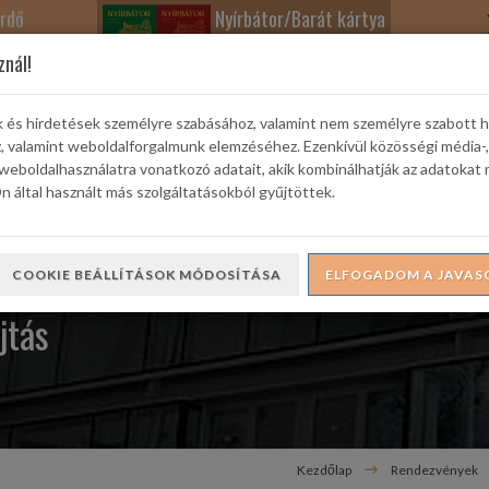
rdő
Nyírbátor/Barát kártya
znál!
k és hirdetések személyre szabásához, valamint nem személyre szabott 
z, valamint weboldalforgalmunk elemzéséhez. Ezenkívül közösségi média-,
weboldalhasználatra vonatkozó adatait, akik kombinálhatják az adatokat 
rtek
Színház
Ifjúsági és Családi Kuckó
Városi Galéria
 által használt más szolgáltatásokból gyűjtöttek.
COOKIE BEÁLLÍTÁSOK MÓDOSÍTÁSA
ELFOGADOM A JAVAS
jtás
Kezdőlap
Rendezvények