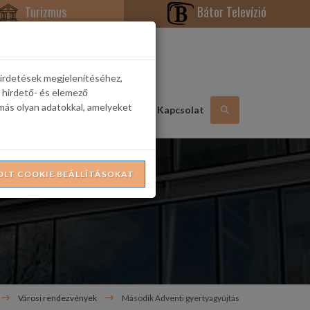
Turizmus
Bátor Televízió
hirdetések megjelenítéséhez,
 hirdető- és elemező
más olyan adatokkal, amelyeket
Hasznos információk
Galéria
Kapcsolat
OLT COOKIE BEÁLLÍTÁSOKAT
Városi rendezvények
Második Adventi gyertyagyújtás