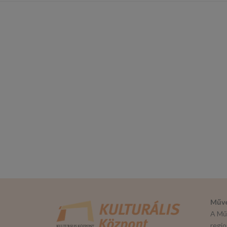
Műve
A Műv
regio