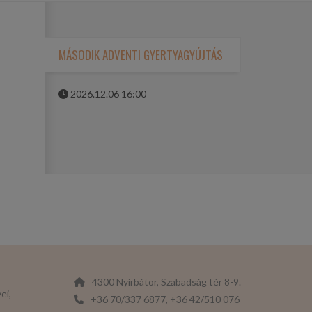
MÁSODIK ADVENTI GYERTYAGYÚJTÁS
2026.12.06 16:00
4300 Nyírbátor, Szabadság tér 8-9.
ei,
+36 70/337 6877, +36 42/510 076