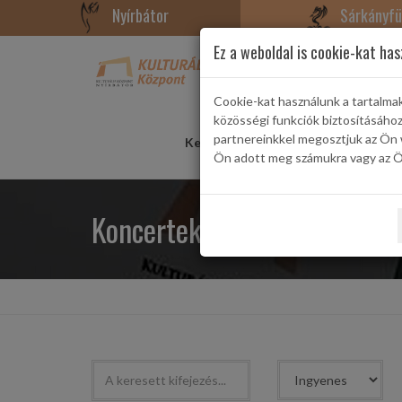
Nyírbátor
Sárkányfü
Ez a weboldal is cookie-kat has
Cookie-kat használunk a tartalma
közösségi funkciók biztosításáho
partnereinkkel megosztjuk az Ön 
Kezdőlap
Rendezvények
Konce
Ön adott meg számukra vagy az Ön
Koncertek