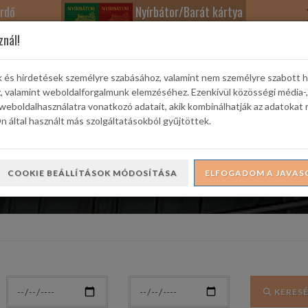
rdő
Nyírbátor/Barát kártya
znál!
k és hirdetések személyre szabásához, valamint nem személyre szabott 
z, valamint weboldalforgalmunk elemzéséhez. Ezenkívül közösségi média-,
weboldalhasználatra vonatkozó adatait, akik kombinálhatják az adatokat 
rtek
Színház
Ifjúsági és Családi Kuckó
Városi Galéria
 által használt más szolgáltatásokból gyűjtöttek.
COOKIE BEÁLLÍTÁSOK MÓDOSÍTÁSA
ELFOGADOM A JAVAS
KERES