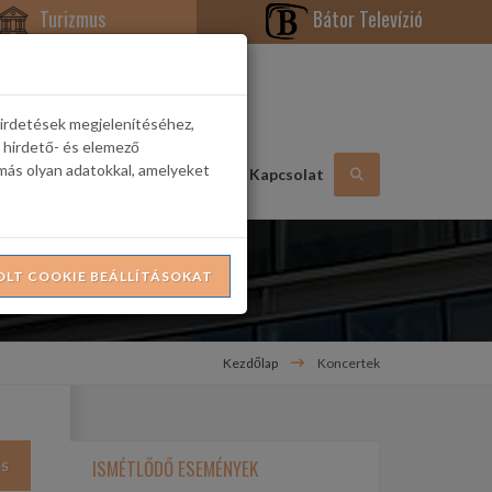
Turizmus
Bátor Televízió
hirdetések megjelenítéséhez,
 hirdető- és elemező
más olyan adatokkal, amelyeket
Hasznos információk
Galéria
Kapcsolat
OLT COOKIE BEÁLLÍTÁSOKAT
Kezdőlap
Koncertek
ISMÉTLŐDŐ ESEMÉNYEK
ÉS