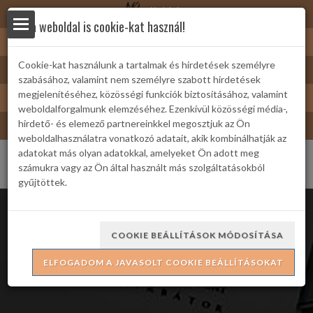
Nyírbátor
Ez a weboldal is cookie-kat használ!
Sárkányfürdő
Cookie-kat használunk a tartalmak és hirdetések személyre
Nyírbátor/Barát kártya
szabásához, valamint nem személyre szabott hirdetések
yek
Turizmus
megjelenítéséhez, közösségi funkciók biztosításához, valamint
weboldalforgalmunk elemzéséhez. Ezenkívül közösségi média-,
Bátor Televízió
hirdető- és elemező partnereinkkel megosztjuk az Ön
weboldalhasználatra vonatkozó adatait, akik kombinálhatják az
adatokat más olyan adatokkal, amelyeket Ön adott meg
számukra vagy az Ön által használt más szolgáltatásokból
gyűjtöttek.
 Családi
COOKIE BEÁLLÍTÁSOK MÓDOSÍTÁSA
Jógakaland Gyerekjóga Monival
ELFOGADOM A JAVASOLT COOKIE BEÁLLÍTÁSOKAT
ria
formációk