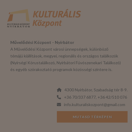
Művelődési Központ - Nyírbátor
A Művelődési Központ városi ünnepségek, különböző
témájú kiállítások, megyei, regionális és országos találkozók
(Nyírségi Kórustalálkozó, Nyírbátori Fúvószenekari Találkozó)
és egyéb szórakoztató programok közösségi színtere is.
4300 Nyírbátor, Szabadság tér 8-9.
+36 70/337 6877, +36 42/510 076
info.kulturaliskozpont@gmail.com
MUTASD TÉRKÉPEN