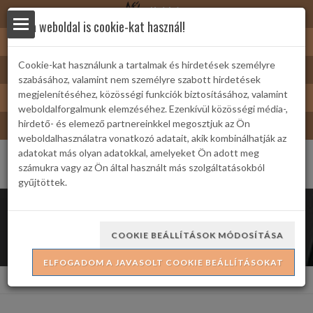
Nyírbátor
Ez a weboldal is cookie-kat használ!
Sárkányfürdő
Cookie-kat használunk a tartalmak és hirdetések személyre
Nyírbátor/Barát kártya
szabásához, valamint nem személyre szabott hirdetések
yek
Turizmus
megjelenítéséhez, közösségi funkciók biztosításához, valamint
weboldalforgalmunk elemzéséhez. Ezenkívül közösségi média-,
Bátor Televízió
hirdető- és elemező partnereinkkel megosztjuk az Ön
weboldalhasználatra vonatkozó adatait, akik kombinálhatják az
adatokat más olyan adatokkal, amelyeket Ön adott meg
számukra vagy az Ön által használt más szolgáltatásokból
gyűjtöttek.
 Családi
Rendezvények 2025
COOKIE BEÁLLÍTÁSOK MÓDOSÍTÁSA
ELFOGADOM A JAVASOLT COOKIE BEÁLLÍTÁSOKAT
ria
Kezdőlap
Galéria
Fotók
Rendezvények 2025
formációk