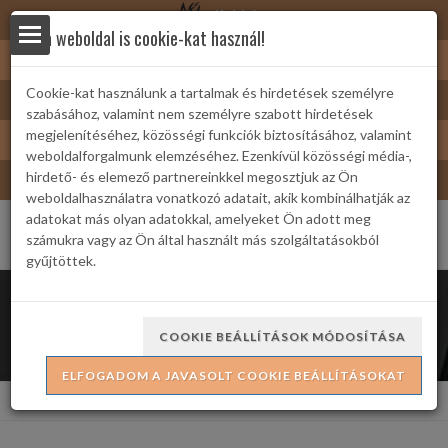
Nyírbátor
Ez a weboldal is cookie-kat használ!
Sárkányfürdő
Cookie-kat használunk a tartalmak és hirdetések személyre
Nyírbátor/Barát kártya
szabásához, valamint nem személyre szabott hirdetések
yek
Turizmus
megjelenítéséhez, közösségi funkciók biztosításához, valamint
weboldalforgalmunk elemzéséhez. Ezenkívül közösségi média-,
Bátor Televízió
hirdető- és elemező partnereinkkel megosztjuk az Ön
weboldalhasználatra vonatkozó adatait, akik kombinálhatják az
adatokat más olyan adatokkal, amelyeket Ön adott meg
számukra vagy az Ön által használt más szolgáltatásokból
gyűjtöttek.
 Családi
Városi rendezvények
COOKIE BEÁLLÍTÁSOK MÓDOSÍTÁSA
ELFOGADOM A JAVASOLT COOKIE BEÁLLÍTÁSOKAT
ria
Kezdőlap
Rendezvények
Városi rendezvények
formációk