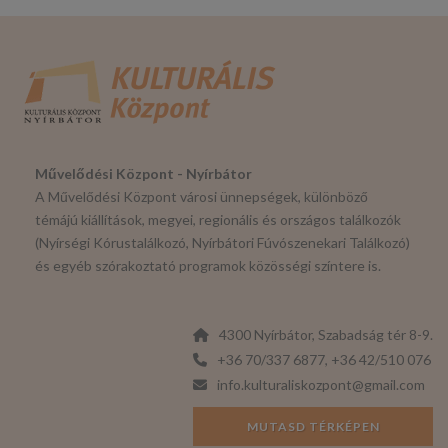
Művelődési Központ - Nyírbátor
A Művelődési Központ városi ünnepségek, különböző
témájú kiállítások, megyei, regionális és országos találkozók
(Nyírségi Kórustalálkozó, Nyírbátori Fúvószenekari Találkozó)
és egyéb szórakoztató programok közösségi színtere is.
4300 Nyírbátor, Szabadság tér 8-9.
+36 70/337 6877, +36 42/510 076
info.kulturaliskozpont@gmail.com
MUTASD TÉRKÉPEN