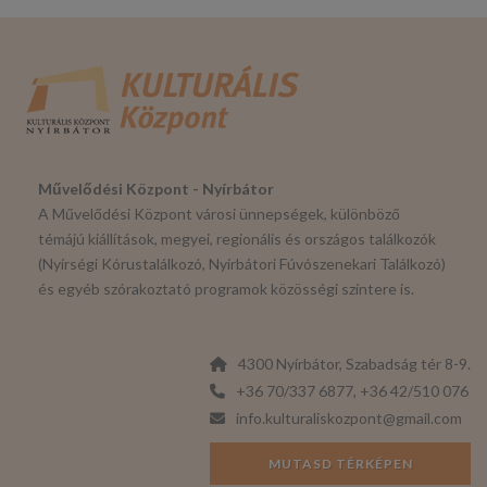
Művelődési Központ - Nyírbátor
A Művelődési Központ városi ünnepségek, különböző
témájú kiállítások, megyei, regionális és országos találkozók
(Nyírségi Kórustalálkozó, Nyírbátori Fúvószenekari Találkozó)
és egyéb szórakoztató programok közösségi színtere is.
4300 Nyírbátor, Szabadság tér 8-9.
+36 70/337 6877, +36 42/510 076
info.kulturaliskozpont@gmail.com
MUTASD TÉRKÉPEN