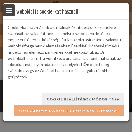
Nyírbátor
Ez a weboldal is cookie-kat használ!
Sárkányfürdő
Cookie-kat használunk a tartalmak és hirdetések személyre
Nyírbátor/Barát kártya
szabásához, valamint nem személyre szabott hirdetések
yek
Turizmus
megjelenítéséhez, közösségi funkciók biztosításához, valamint
weboldalforgalmunk elemzéséhez. Ezenkívül közösségi média-,
Bátor Televízió
hirdető- és elemező partnereinkkel megosztjuk az Ön
weboldalhasználatra vonatkozó adatait, akik kombinálhatják az
adatokat más olyan adatokkal, amelyeket Ön adott meg
számukra vagy az Ön által használt más szolgáltatásokból
gyűjtöttek.
 Családi
Majka koncert
COOKIE BEÁLLÍTÁSOK MÓDOSÍTÁSA
ELFOGADOM A JAVASOLT COOKIE BEÁLLÍTÁSOKAT
ria
Kezdőlap
Könnyűzenei koncertek
Majka koncert
formációk