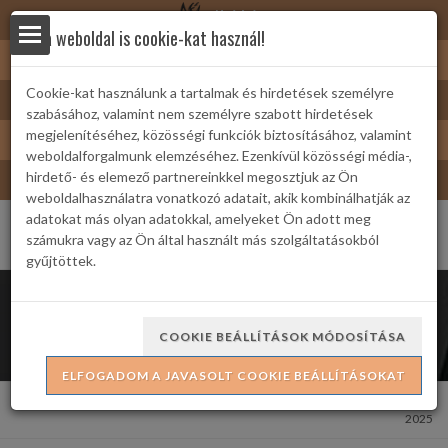
Nyírbátor
Ez a weboldal is cookie-kat használ!
Sárkányfürdő
Cookie-kat használunk a tartalmak és hirdetések személyre
Nyírbátor/Barát kártya
szabásához, valamint nem személyre szabott hirdetések
yek
Turizmus
megjelenítéséhez, közösségi funkciók biztosításához, valamint
weboldalforgalmunk elemzéséhez. Ezenkívül közösségi média-,
Bátor Televízió
hirdető- és elemező partnereinkkel megosztjuk az Ön
weboldalhasználatra vonatkozó adatait, akik kombinálhatják az
adatokat más olyan adatokkal, amelyeket Ön adott meg
számukra vagy az Ön által használt más szolgáltatásokból
gyűjtöttek.
 Családi
Gyermek bérlet 2024-2025
COOKIE BEÁLLÍTÁSOK MÓDOSÍTÁSA
ELFOGADOM A JAVASOLT COOKIE BEÁLLÍTÁSOKAT
ria
Kezdőlap
Gyermek bérletes előadások
Gyermek bérlet 2024-
2025
formációk