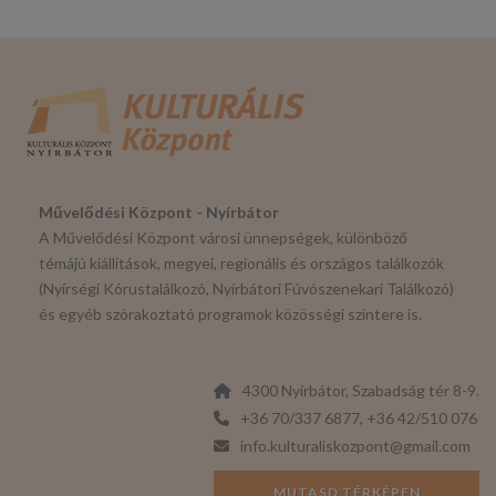
Művelődési Központ - Nyírbátor
A Művelődési Központ városi ünnepségek, különböző
témájú kiállítások, megyei, regionális és országos találkozók
(Nyírségi Kórustalálkozó, Nyírbátori Fúvószenekari Találkozó)
és egyéb szórakoztató programok közösségi színtere is.
4300 Nyírbátor, Szabadság tér 8-9.
+36 70/337 6877, +36 42/510 076
info.kulturaliskozpont@gmail.com
MUTASD TÉRKÉPEN