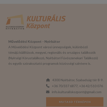
Művelődési Központ - Nyírbátor
A Művelődési Központ városi ünnepségek, különböző
témájú kiállítások, megyei, regionális és országos találkozók
(Nyírségi Kórustalálkozó, Nyírbátori Fúvószenekari Találkozó)
és egyéb szórakoztató programok közösségi színtere is.
4300 Nyírbátor, Szabadság tér 8-9.
+36 70/337 6877, +36 42/510 076
info.kulturaliskozpont@gmail.com
MUTASD TÉRKÉPEN