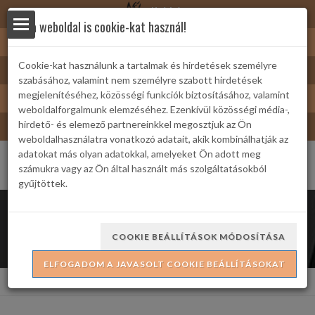
Nyírbátor
Ez a weboldal is cookie-kat használ!
Sárkányfürdő
Cookie-kat használunk a tartalmak és hirdetések személyre
Nyírbátor/Barát kártya
szabásához, valamint nem személyre szabott hirdetések
yek
Turizmus
megjelenítéséhez, közösségi funkciók biztosításához, valamint
weboldalforgalmunk elemzéséhez. Ezenkívül közösségi média-,
Bátor Televízió
hirdető- és elemező partnereinkkel megosztjuk az Ön
weboldalhasználatra vonatkozó adatait, akik kombinálhatják az
adatokat más olyan adatokkal, amelyeket Ön adott meg
számukra vagy az Ön által használt más szolgáltatásokból
gyűjtöttek.
 Családi
Filmvetítések
COOKIE BEÁLLÍTÁSOK MÓDOSÍTÁSA
ELFOGADOM A JAVASOLT COOKIE BEÁLLÍTÁSOKAT
ria
Kezdőlap
Rendezvények
Filmvetítések
formációk