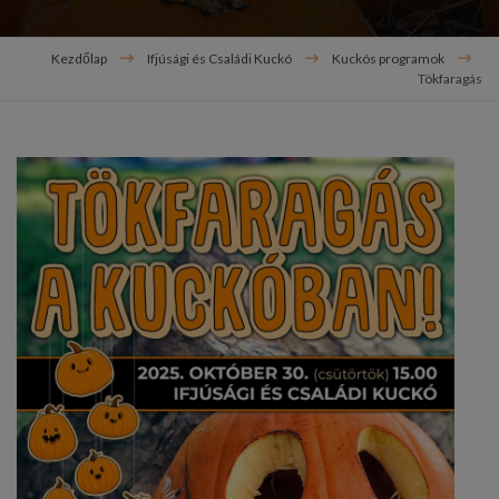
Kezdőlap
Ifjúsági és Családi Kuckó
Kuckós programok
Tökfaragás