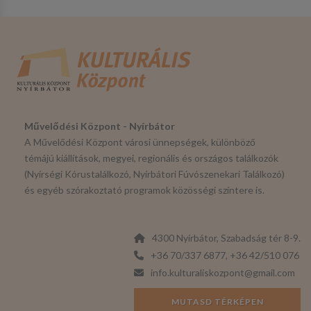
Művelődési Központ - Nyírbátor
A Művelődési Központ városi ünnepségek, különböző
témájú kiállítások, megyei, regionális és országos találkozók
(Nyírségi Kórustalálkozó, Nyírbátori Fúvószenekari Találkozó)
és egyéb szórakoztató programok közösségi színtere is.
4300 Nyírbátor, Szabadság tér 8-9.
+36 70/337 6877, +36 42/510 076
info.kulturaliskozpont@gmail.com
MUTASD TÉRKÉPEN