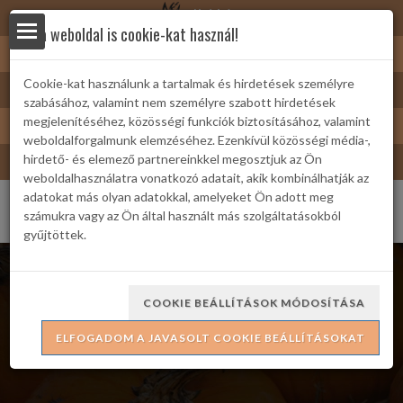
Nyírbátor
Ez a weboldal is cookie-kat használ!
Sárkányfürdő
Cookie-kat használunk a tartalmak és hirdetések személyre
Nyírbátor/Barát kártya
szabásához, valamint nem személyre szabott hirdetések
yek
Turizmus
megjelenítéséhez, közösségi funkciók biztosításához, valamint
weboldalforgalmunk elemzéséhez. Ezenkívül közösségi média-,
Bátor Televízió
hirdető- és elemező partnereinkkel megosztjuk az Ön
weboldalhasználatra vonatkozó adatait, akik kombinálhatják az
adatokat más olyan adatokkal, amelyeket Ön adott meg
számukra vagy az Ön által használt más szolgáltatásokból
gyűjtöttek.
 Családi
COOKIE BEÁLLÍTÁSOK MÓDOSÍTÁSA
Tökfaragás
ELFOGADOM A JAVASOLT COOKIE BEÁLLÍTÁSOKAT
ria
formációk