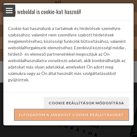
Nyírbátor
Ez a weboldal is cookie-kat használ!
Sárkányfürdő
Cookie-kat használunk a tartalmak és hirdetések személyre
Nyírbátor/Barát kártya
szabásához, valamint nem személyre szabott hirdetések
yek
Turizmus
megjelenítéséhez, közösségi funkciók biztosításához, valamint
weboldalforgalmunk elemzéséhez. Ezenkívül közösségi média-,
Bátor Televízió
hirdető- és elemező partnereinkkel megosztjuk az Ön
weboldalhasználatra vonatkozó adatait, akik kombinálhatják az
adatokat más olyan adatokkal, amelyeket Ön adott meg
számukra vagy az Ön által használt más szolgáltatásokból
gyűjtöttek.
 Családi
COOKIE BEÁLLÍTÁSOK MÓDOSÍTÁSA
Szaunaszeánsz
ELFOGADOM A JAVASOLT COOKIE BEÁLLÍTÁSOKAT
ria
formációk