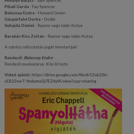
Mihályfi Balázs
- Sam Spencer
Pikali Gerda
- Fay Spencer
Beleznay Endre
- Howard Green
Gáspárfalvi Dorka -
Dodie
Suhajda Dániel
- Raynor vagy talán Kutya
Barabás Kiss Zoltán
- Raynor vagy talán Kutya
A színész változtatás jogát fenntartjuk!
Rendező:
Beleznay Endre
Rendező munkatársa:
Kiss Kriszta
Videó ajánló:
https://drive.google.com/file/d/12ok23in-
cEB22ewT-fm6omoDj7EZ6ylK/view?usp=sharing