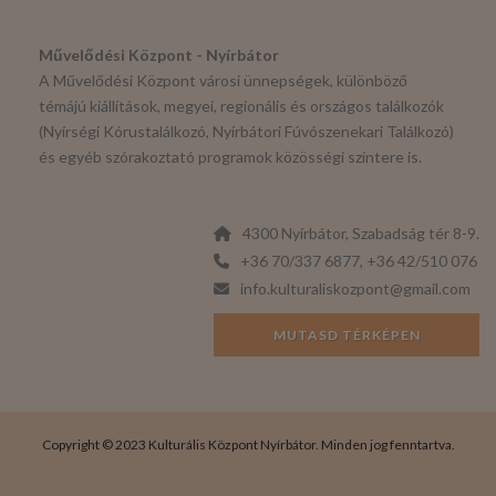
Művelődési Központ - Nyírbátor
A Művelődési Központ városi ünnepségek, különböző
témájú kiállítások, megyei, regionális és országos találkozók
(Nyírségi Kórustalálkozó, Nyírbátori Fúvószenekari Találkozó)
és egyéb szórakoztató programok közösségi színtere is.
4300 Nyírbátor, Szabadság tér 8-9.
+36 70/337 6877, +36 42/510 076
info.kulturaliskozpont@gmail.com
MUTASD TÉRKÉPEN
Copyright © 2023 Kulturális Központ Nyírbátor. Minden jog fenntartva.