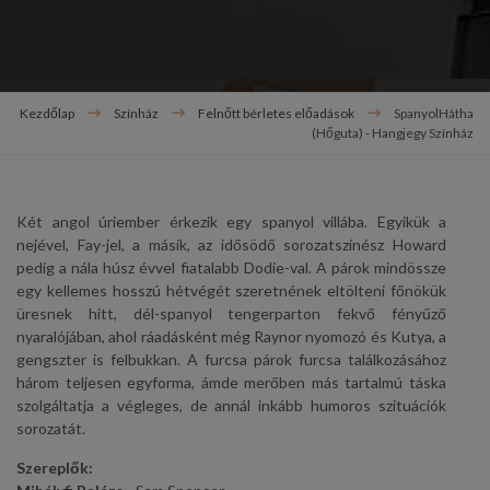
Kezdőlap
Színház
Felnőtt bérletes előadások
SpanyolHátha
(Hőguta) - Hangjegy Színház
Két angol úriember érkezik egy spanyol villába. Egyikük a
nejével, Fay-jel, a másik, az idősödő sorozatszínész Howard
pedig a nála húsz évvel fiatalabb Dodie-val. A párok mindössze
egy kellemes hosszú hétvégét szeretnének eltölteni főnökük
üresnek hitt, dél-spanyol tengerparton fekvő fényűző
nyaralójában, ahol ráadásként még Raynor nyomozó és Kutya, a
gengszter is felbukkan. A furcsa párok furcsa találkozásához
három teljesen egyforma, ámde merőben más tartalmú táska
szolgáltatja a végleges, de annál inkább humoros szituációk
sorozatát.
Szereplők: