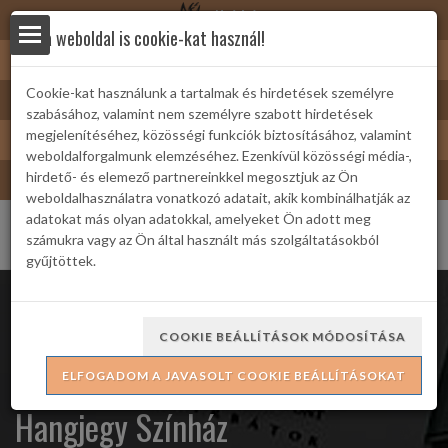
Nyírbátor
Ez a weboldal is cookie-kat használ!
Sárkányfürdő
Cookie-kat használunk a tartalmak és hirdetések személyre
Nyírbátor/Barát kártya
szabásához, valamint nem személyre szabott hirdetések
yek
Turizmus
megjelenítéséhez, közösségi funkciók biztosításához, valamint
weboldalforgalmunk elemzéséhez. Ezenkívül közösségi média-,
Bátor Televízió
hirdető- és elemező partnereinkkel megosztjuk az Ön
weboldalhasználatra vonatkozó adatait, akik kombinálhatják az
adatokat más olyan adatokkal, amelyeket Ön adott meg
számukra vagy az Ön által használt más szolgáltatásokból
gyűjtöttek.
 Családi
COOKIE BEÁLLÍTÁSOK MÓDOSÍTÁSA
SpanyolHátha (Hőguta) -
ELFOGADOM A JAVASOLT COOKIE BEÁLLÍTÁSOKAT
ria
Hangjegy Színház
formációk