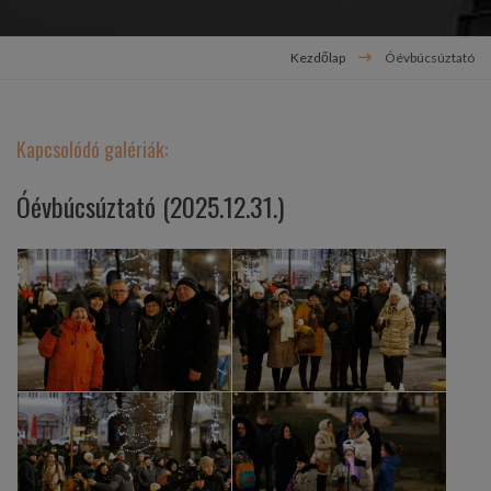
Kezdőlap
Óévbúcsúztató
Kapcsolódó galériák:
Óévbúcsúztató (2025.12.31.)