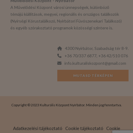
Művelődési Központ - Nyírbátor
A Művelődési Központ városi ünnepségek, különböző
témájú kiállítások, megyei, regionális és országos találkozók
(Nyírségi Kórustalálkozó, Nyírbátori Fúvószenekari Találkozó)
és egyéb szórakoztató programok közösségi színtere is.
4300 Nyírbátor, Szabadság tér 8-9.
+36 70/337 6877, +36 42/510 076
info.kulturaliskozpont@gmail.com
MUTASD TÉRKÉPEN
Copyright © 2023 Kulturális Központ Nyírbátor. Minden jog fenntartva.
Adatkezelési tájékoztató
Cookie tájékoztató
Cookie