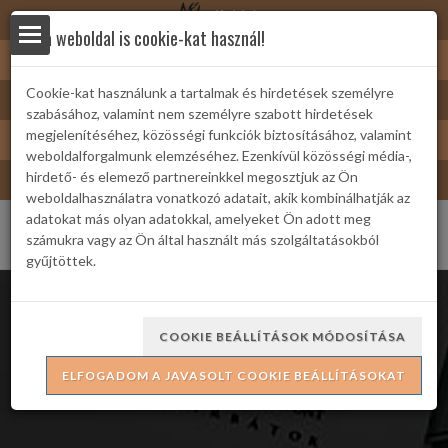
Nyírbátor
Ez a weboldal is cookie-kat használ!
Sárkányfürdő
Cookie-kat használunk a tartalmak és hirdetések személyre
Nyírbátor/Barát kártya
szabásához, valamint nem személyre szabott hirdetések
yek
Turizmus
megjelenítéséhez, közösségi funkciók biztosításához, valamint
weboldalforgalmunk elemzéséhez. Ezenkívül közösségi média-,
Bátor Televízió
hirdető- és elemező partnereinkkel megosztjuk az Ön
weboldalhasználatra vonatkozó adatait, akik kombinálhatják az
adatokat más olyan adatokkal, amelyeket Ön adott meg
számukra vagy az Ön által használt más szolgáltatásokból
gyűjtöttek.
 Családi
COOKIE BEÁLLÍTÁSOK MÓDOSÍTÁSA
Óévbúcsúztató
ELFOGADOM A JAVASOLT COOKIE BEÁLLÍTÁSOKAT
ria
formációk