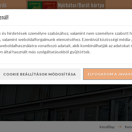
rdő
Nyírbátor/Barát kártya
znál!
k és hirdetések személyre szabásához, valamint nem személyre szabott 
z, valamint weboldalforgalmunk elemzéséhez. Ezenkívül közösségi média-,
weboldalhasználatra vonatkozó adatait, akik kombinálhatják az adatokat 
rtek
Színház
Ifjúsági és Családi Kuckó
Városi Galéria
 által használt más szolgáltatásokból gyűjtöttek.
COOKIE BEÁLLÍTÁSOK MÓDOSÍTÁSA
ELFOGADOM A JAVAS
Kezdőlap
Ren