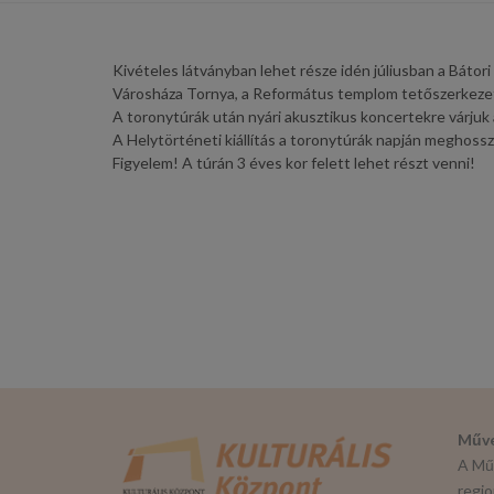
Kivételes látványban lehet része idén júliusban a Bátori
Városháza Tornya, a Református templom tetőszerkezet
A toronytúrák után nyári akusztikus koncertekre várjuk
A Helytörténeti kiállítás a toronytúrák napján meghossz
Figyelem! A túrán 3 éves kor felett lehet részt venni!
Műve
A Műv
regio