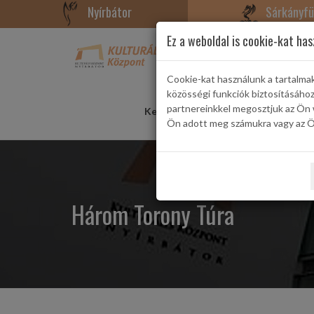
Nyírbátor
Sárkányfü
Ez a weboldal is cookie-kat has
Cookie-kat használunk a tartalma
közösségi funkciók biztosításáho
partnereinkkel megosztjuk az Ön 
Kezdőlap
Rendezvények
Konce
Ön adott meg számukra vagy az Ön
Három Torony Túra