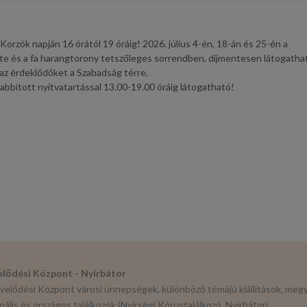
 Korzók napján 16 órától 19 óráig! 2026. július 4-én, 18-án és 25-én a
e és a fa harangtorony tetszőleges sorrendben, díjmentesen látogatha
 az érdeklődőket a Szabadság térre.
abbított nyitvatartással 13.00-19.00 óráig látogatható!
lődési Központ - Nyírbátor
elődési Központ városi ünnepségek, különböző témájú kiállítások, megy
nális és országos találkozók (Nyírségi Kórustalálkozó, Nyírbátori