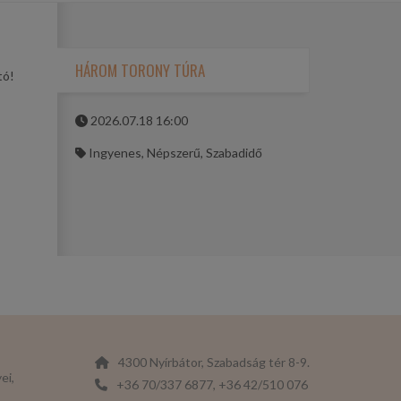
HÁROM TORONY TÚRA
tó!
2026.07.18 16:00
Ingyenes, Népszerű, Szabadidő
4300 Nyírbátor, Szabadság tér 8-9.
ei,
+36 70/337 6877, +36 42/510 076