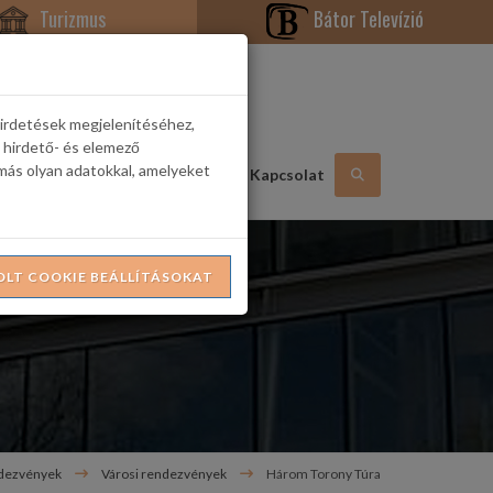
Turizmus
Bátor Televízió
hirdetések megjelenítéséhez,
 hirdető- és elemező
más olyan adatokkal, amelyeket
Hasznos információk
Galéria
Kapcsolat
OLT COOKIE BEÁLLÍTÁSOKAT
dezvények
Városi rendezvények
Három Torony Túra