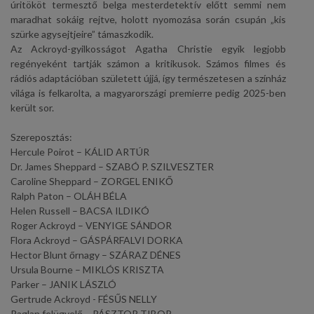
úritököt termesztő belga mesterdetektív előtt semmi nem
maradhat sokáig rejtve, holott nyomozása során csupán „kis
szürke agysejtjeire” támaszkodik.
Az Ackroyd-gyilkosságot Agatha Christie egyik legjobb
regényeként tartják számon a kritikusok. Számos filmes és
rádiós adaptációban született újjá, így természetesen a színház
világa is felkarolta, a magyarországi premierre pedig 2025-ben
került sor.
Szereposztás:
Hercule Poirot – KÁLID ARTÚR
Dr. James Sheppard – SZABÓ P. SZILVESZTER
Caroline Sheppard – ZORGEL ENIKŐ
Ralph Paton – OLÁH BÉLA
Helen Russell – BACSA ILDIKÓ
Roger Ackroyd – VENYIGE SÁNDOR
Flora Ackroyd – GÁSPÁRFALVI DORKA
Hector Blunt őrnagy – SZÁRAZ DÉNES
Ursula Bourne – MIKLÓS KRISZTA
Parker – JANIK LÁSZLÓ
Gertrude Ackroyd - FÉSŰS NELLY
Raglan felügyelő – PÁSZTOR TIBOR