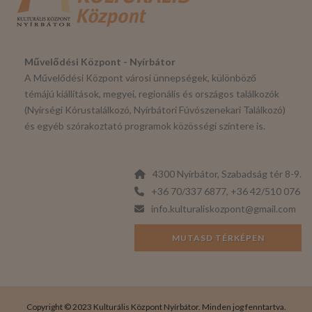
Művelődési Központ - Nyírbátor
A Művelődési Központ városi ünnepségek, különböző
témájú kiállítások, megyei, regionális és országos találkozók
(Nyírségi Kórustalálkozó, Nyírbátori Fúvószenekari Találkozó)
és egyéb szórakoztató programok közösségi színtere is.
4300 Nyírbátor, Szabadság tér 8-9.
+36 70/337 6877, +36 42/510 076
info.kulturaliskozpont@gmail.com
MUTASD TÉRKÉPEN
Copyright © 2023 Kulturális Központ Nyírbátor. Minden jog fenntartva.