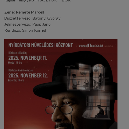
Zene: Remete Marcell
Díszlettervező: Bátonyi György
Jelmeztervező: Papp Janó
Rendező: Simon Kornél