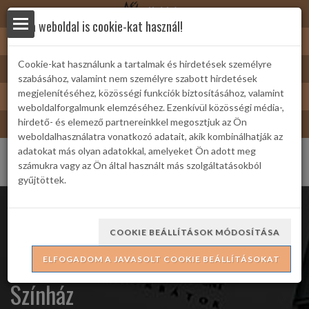
Nyírbátor
Ez a weboldal is cookie-kat használ!
Sárkányfürdő
Cookie-kat használunk a tartalmak és hirdetések személyre
Nyírbátor/Barát kártya
szabásához, valamint nem személyre szabott hirdetések
yek
Turizmus
megjelenítéséhez, közösségi funkciók biztosításához, valamint
weboldalforgalmunk elemzéséhez. Ezenkívül közösségi média-,
Bátor Televízió
hirdető- és elemező partnereinkkel megosztjuk az Ön
weboldalhasználatra vonatkozó adatait, akik kombinálhatják az
adatokat más olyan adatokkal, amelyeket Ön adott meg
számukra vagy az Ön által használt más szolgáltatásokból
gyűjtöttek.
 Családi
COOKIE BEÁLLÍTÁSOK MÓDOSÍTÁSA
Az Ackroyd-gyilkosság - Veres 1
ELFOGADOM A JAVASOLT COOKIE BEÁLLÍTÁSOKAT
ria
Színház
formációk