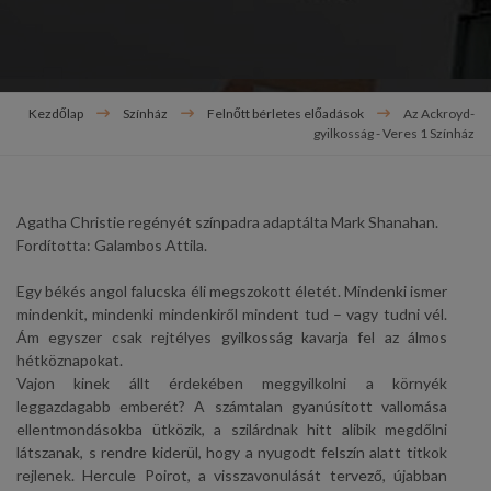
Kezdőlap
Színház
Felnőtt bérletes előadások
Az Ackroyd-
gyilkosság - Veres 1 Színház
Agatha Christie regényét színpadra adaptálta Mark Shanahan.
Fordította: Galambos Attila.
Egy békés angol falucska éli megszokott életét. Mindenki ismer
mindenkit, mindenki mindenkiről mindent tud – vagy tudni vél.
Ám egyszer csak rejtélyes gyilkosság kavarja fel az álmos
hétköznapokat.
Vajon kinek állt érdekében meggyilkolni a környék
leggazdagabb emberét? A számtalan gyanúsított vallomása
ellentmondásokba ütközik, a szilárdnak hitt alibik megdőlni
látszanak, s rendre kiderül, hogy a nyugodt felszín alatt titkok
rejlenek. Hercule Poirot, a visszavonulását tervező, újabban